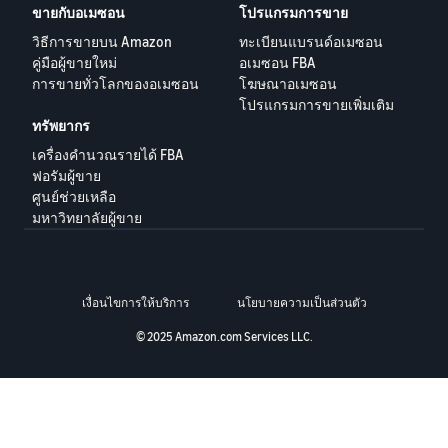
TW
ขายกับอเมซอน
โปรแกรมการขาย
วิธีการขายบน Amazon
ทะเบียนแบรนด์อเมซอน
Deutsch
คู่มือผู้ขายใหม่
อเมซอน FBA
- DE
การขายทั่วโลกของอเมซอน
โฆษณาอเมซอน
โปรแกรมการขายเพิ่มเติม
Français
ทรัพยากร
- FR
เครื่องคำนวณรายได้ FBA
ฟอรัมผู้ขาย
Italiano
ไทย
ศูนย์ช่วยเหลือ
- IT
มหาวิทยาลัยผู้ขาย
日
เข้าสู่
本
ระบบ
語
เงื่อนไขการให้บริการ
นโยบายความเป็นส่วนตัว
-
© 2025 Amazon.com Services LLC.
JP
ลง
ทะเบียน
English
- GB