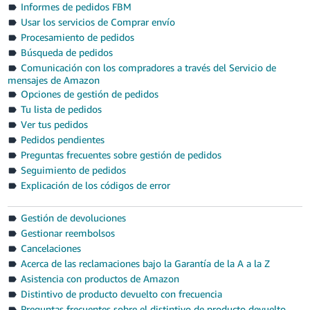
Informes de pedidos FBM
- ES
Usar los servicios de Comprar envío
Procesamiento de pedidos
हिंदी
Búsqueda de pedidos
- IN
Comunicación con los compradores a través del Servicio de
mensajes de Amazon
한
Opciones de gestión de pedidos
국
Tu lista de pedidos
어
Ver tus pedidos
Pedidos pendientes
-
Preguntas frecuentes sobre gestión de pedidos
KR
Seguimiento de pedidos
Explicación de los códigos de error
Português
- BR
Gestión de devoluciones
தமிழ்
Gestionar reembolsos
Cancelaciones
- IN
Acerca de las reclamaciones bajo la Garantía de la A a la Z
Asistencia con productos de Amazon
ไทย
Distintivo de producto devuelto con frecuencia
- TH
Preguntas frecuentes sobre el distintivo de producto devuelto