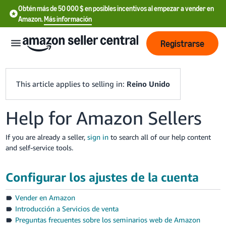
Obtén más de 50 000 $ en posibles incentivos al empezar a vender en
Amazon.
Más información
Registrarse
This article applies to selling in:
Reino Unido
Help for Amazon Sellers
中
文
If you are already a seller,
sign in
to search all of our help content
-
and self-service tools.
CN
Configurar los ajustes de la cuenta
中
文
Vender en Amazon
-
Introducción a Servicios de venta
TW
Preguntas frecuentes sobre los seminarios web de Amazon