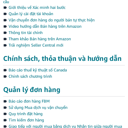
cầu
-
Giới thiệu về Xác minh hai bước
TW
Quản lý cài đặt tài khoản
Vận chuyển đơn hàng do người bán tự thực hiện
Deutsch
Video hướng dẫn Bán hàng trên Amazon
- DE
Thông tin tài chính
Tham khảo Bán hàng trên Amazon
Français
Trải nghiệm Seller Central mới
- FR
Tiếng
Chính sách, thỏa thuận và hướng dẫn
Việt
Italiano
- IT
Báo cáo thuế kỹ thuật số Canada
Chính sách chương trình
Đăng
日
nhập
Quản lý đơn hàng
本
語
Báo cáo đơn hàng FBM
Đăng
-
Sử dụng Mua dịch vụ vận chuyển
Ký
JP
Quy trình đặt hàng
Tìm kiếm đơn hàng
English
Giao tiếp với người mua bằng dịch vụ Nhắn tin giữa người mua