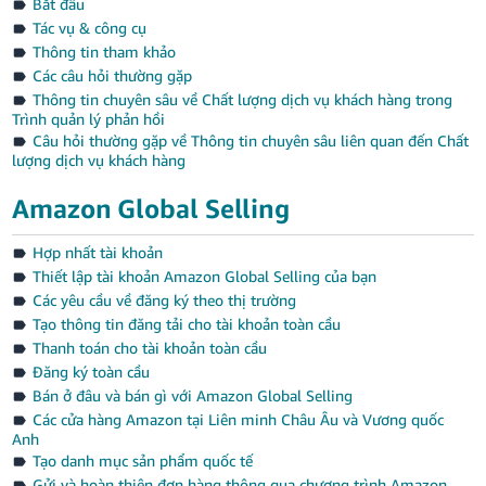
Bắt đầu
ไทย
Tác vụ & công cụ
- TH
Thông tin tham khảo
Các câu hỏi thường gặp
Tiếng
Thông tin chuyên sâu về Chất lượng dịch vụ khách hàng trong
Trình quản lý phản hồi
Việt -
Câu hỏi thường gặp về Thông tin chuyên sâu liên quan đến Chất
VN
lượng dịch vụ khách hàng
Amazon Global Selling
Hợp nhất tài khoản
Thiết lập tài khoản Amazon Global Selling của bạn
Các yêu cầu về đăng ký theo thị trường
Tạo thông tin đăng tải cho tài khoản toàn cầu
Thanh toán cho tài khoản toàn cầu
Đăng ký toàn cầu
Bán ở đâu và bán gì với Amazon Global Selling
Các cửa hàng Amazon tại Liên minh Châu Âu và Vương quốc
Anh
Tạo danh mục sản phẩm quốc tế
Gửi và hoàn thiện đơn hàng thông qua chương trình Amazon