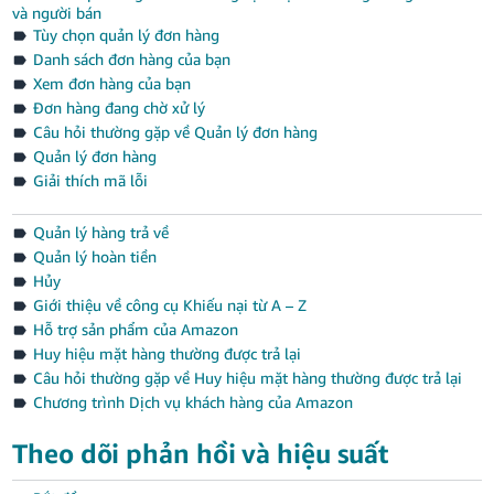
- GB
và người bán
Tùy chọn quản lý đơn hàng
Español
Danh sách đơn hàng của bạn
- ES
Xem đơn hàng của bạn
Đơn hàng đang chờ xử lý
हिंदी
Câu hỏi thường gặp về Quản lý đơn hàng
- IN
Quản lý đơn hàng
Giải thích mã lỗi
한
국
Quản lý hàng trả về
Quản lý hoàn tiền
어
Hủy
-
Giới thiệu về công cụ Khiếu nại từ A – Z
KR
Hỗ trợ sản phẩm của Amazon
Huy hiệu mặt hàng thường được trả lại
Português
Câu hỏi thường gặp về Huy hiệu mặt hàng thường được trả lại
- BR
Chương trình Dịch vụ khách hàng của Amazon
தமிழ்
Theo dõi phản hồi và hiệu suất
- IN