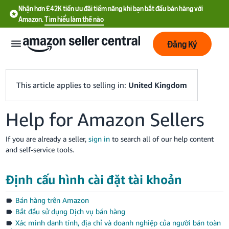
Nhận hơn £42K tiền ưu đãi tiềm năng khi bạn bắt đầu bán hàng với
Amazon.
Tìm hiểu làm thế nào
Đăng Ký
This article applies to selling in:
United Kingdom
Help for Amazon Sellers
If you are already a seller,
sign in
to search all of our help content
and self-service tools.
中
文
Định cấu hình cài đặt tài khoản
-
CN
Bán hàng trên Amazon
Bắt đầu sử dụng Dịch vụ bán hàng
中
Xác minh danh tính, địa chỉ và doanh nghiệp của người bán toàn
文