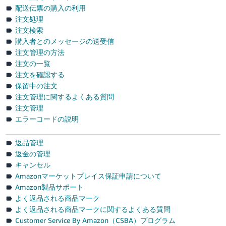
-
配送伝票の購入の利用
JP
注文処理
注文検索
English
購入者とのメッセージの送受信
- GB
注文管理の方法
注文の一覧
Español
注文を確認する
- ES
保留中の注文
注文管理に関するよくある質問
हिंदी
注文管理
- IN
エラーコードの説明
한
返品管理
국
返金の管理
어
キャンセル
-
Amazonマーケットプレイス保証申請について
KR
Amazon製品サポート
よく返品される商品マーク
Português
よく返品される商品マークに関するよくある質問
- BR
Customer Service By Amazon（CSBA）プログラム