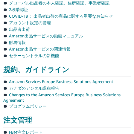
CN
グローバル出品者の本人確認、住所確認、事業者確認
2段階認証
中
COVID-19： 出品者出荷の商品に関する重要なお知らせ
文
アカウント設定の管理
出品者出荷
-
Amazon出品サービスの動画マニュアル
TW
財務情報
Amazon出品サービスの関連情報
Deutsch
セラーセントラルの新機能
- DE
日
本
語
規約、ガイドライン
Français
- FR
Amazon Services Europe Business Solutions Agreement
ロ
カナダのデジタル課税報告
Italiano
グ
Changes to the Amazon Services Europe Business Solutions
イ
- IT
ン
Agreement
プログラムポリシー
日
本
注文管理
登
語
録
FBM注文レポート