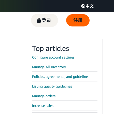
中文
GB
Español - ES
हिंदी - IN
登录
注册
한국어 - KR
Top articles
Configure account settings
Manage All Inventory
Policies, agreements, and guidelines
Listing quality guidelines
Manage orders
Increase sales