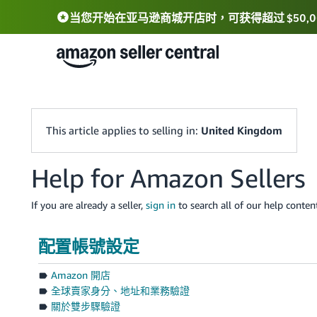
当您开始在亚马逊商城开店时，可获得超过 $50,0
Deutsch - DE
中文 - CN
中文 - TW
Português - BR
தமிழ் - IN
T
ไทย - TH
This article applies to selling in:
United Kingdom
Help for Amazon Sellers
If you are already a seller,
sign in
to search all of our help content
配置帳號設定
Amazon 開店
全球賣家身分、地址和業務驗證
關於雙步驟驗證